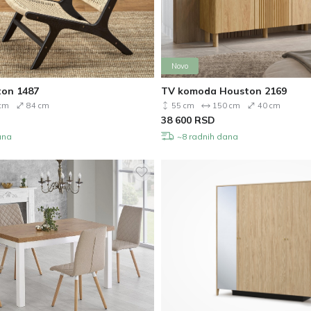
Novo
ton 1487
TV komoda Houston 2169
cm
84 cm
55 cm
150 cm
40 cm
38 600
RSD
ana
~8 radnih dana