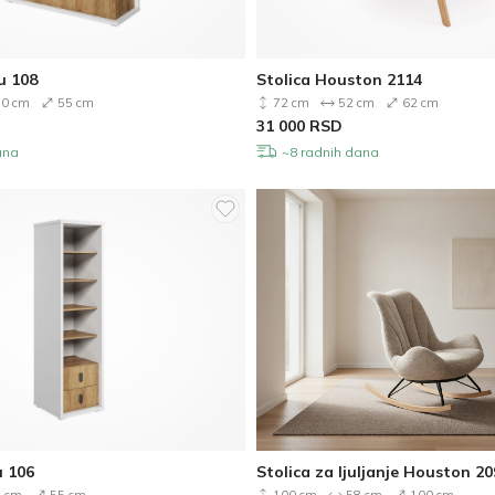
u 108
Stolica Houston 2114
0 cm
55 cm
72 cm
52 cm
62 cm
31 000
RSD
ana
~8 radnih dana
u 106
Stolica za ljuljanje Houston 20