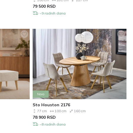
100 cm
181 cm
227 cm
79 500
RSD
~9 radnih dana
Novo
Sto Houston 2176
77 cm
100 cm
160 cm
78 900
RSD
~8 radnih dana