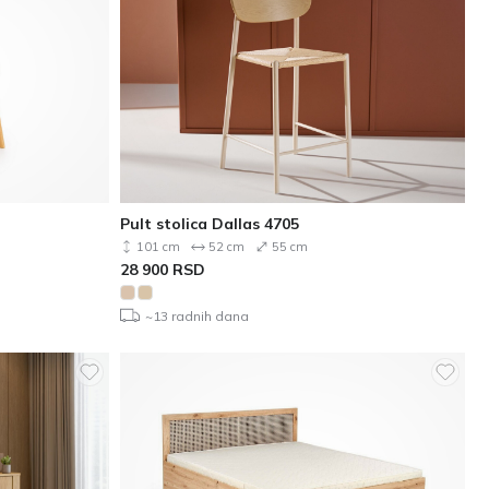
Pult stolica Dallas 4705
101 cm
52 cm
55 cm
28 900
RSD
~13 radnih dana