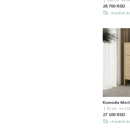
200 cm
55
28 700
RSD
Konzolni stočići
~9 radnih d
Setovi za kućnu kancelariju
Setovi za hodnik
Tapacirani setovi nameštaja
Set stočića za kafu
Sofe na razvlačenje
Čiviluci
Zidne police
Tapacirane klupe
Setovi nameštaja za dnevnu sobu
Stolice za ljuljanje
Šezlongovi / Polusofe s naslonom
Komoda Morli
Police za cipele
91 cm
112
27 100
RSD
Pomoćni stočići
~9 radnih d
Kreveti na sprat