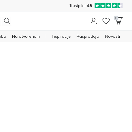
Trustpilot
4.5
0
oba
Na otvorenom
Inspiracije
Rasprodaja
Novosti
aj
tavnost,
om boja,