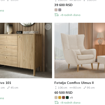
 cm
55 cm
100 cm
58 cm
100 cm
39 600
RSD
ana
~8 radnih dana
vo 101
Fotelja Comfivo Ulmus II
 cm
45 cm
106 cm
80 cm
95 cm
60 500
RSD
+5
ana
~8 radnih dana