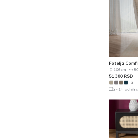
Fotelja Comfi
106 cm
80
51 300
RSD
+3
~14 radnih 