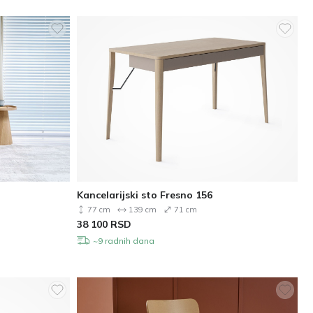
Kancelarijski sto Fresno 156
77 cm
139 cm
71 cm
38 100
RSD
~9 radnih dana