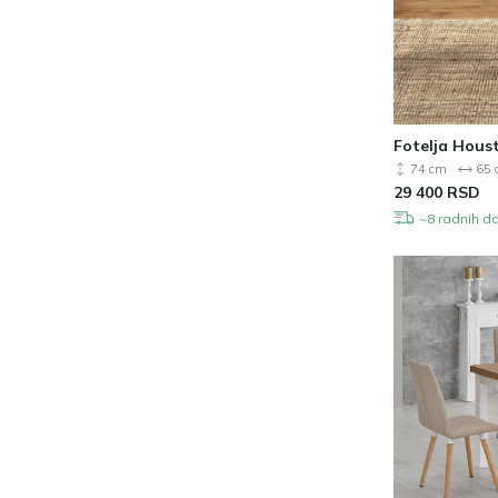
Fotelja Hous
74 cm
65 
29 400
RSD
~8 radnih d