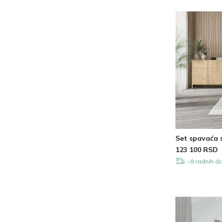
Pult stolice
Setovi taburea
Set pomoćnih stočića
Set spavaća 
123 100
RSD
~9 radnih d