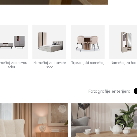
meštaj za dnevnu
Nameštaj za spavaće
Trpezarijski nameštaj
Nameštaj za hod
sobu
sobe
Fotografije enterijera