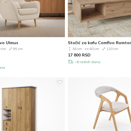
ivo Ulmus
Stočić za kafu Comfivo Romtor
 cm
95 cm
36 cm
60 cm
120 cm
17 800
RSD
~8 radnih dana
ana