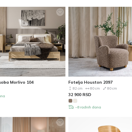
soba Morlivo 104
Fotelja Houston 2097
82 cm
80 cm
80 cm
32 900
RSD
ana
~8 radnih dana