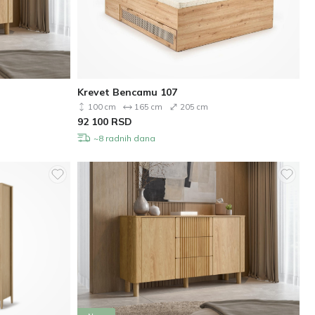
Krevet Bencamu 107
100 cm
165 cm
205 cm
92 100
RSD
~8 radnih dana