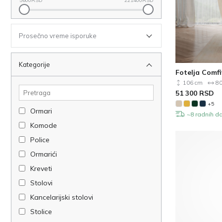
5600
RSD
221400
RSD
Prosečno vreme isporuke
Kategorije
Fotelja Comf
106 cm
80
51 300
RSD
+5
Ormari
~8 radnih d
Komode
Police
Ormarići
Kreveti
Stolovi
Kancelarijski stolovi
Stolice