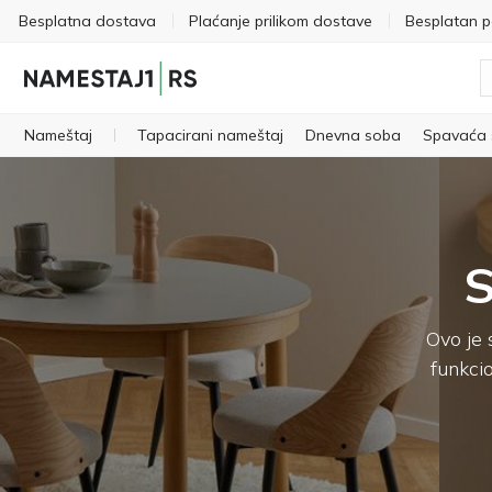
Besplatna dostava
Plaćanje prilikom dostave
Besplatan 
Nameštaj
Tapacirani nameštaj
Dnevna soba
Spavaća
S
Ovo je 
funkcio