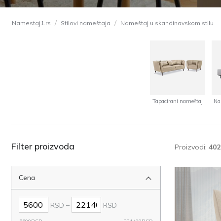
/
/
Namestaj1.rs
Stilovi nameštaja
Nameštaj u skandinavskom stilu
Tapacirani nameštaj
Na
Filter proizvoda
Proizvodi:
402
Cena
–
RSD
RSD