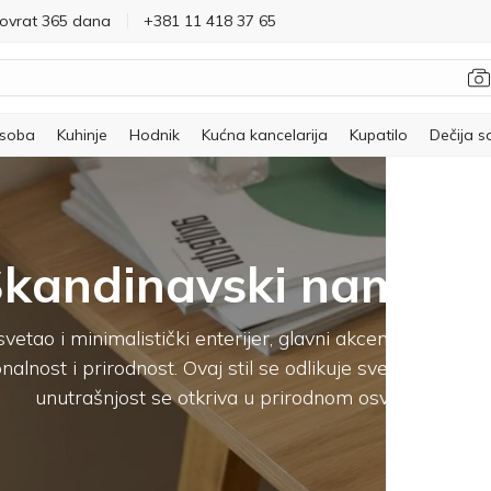
povrat 365 dana
+381 11 418 37 65
 soba
Kuhinje
Hodnik
Kućna kancelarija
Kupatilo
Dečija s
kandinavski namešt
svetao i minimalistički enterijer, glavni akcenti su jednos
nalnost i prirodnost. Ovaj stil se odlikuje svetlom palet
unutrašnjost se otkriva u prirodnom osvetljenju.