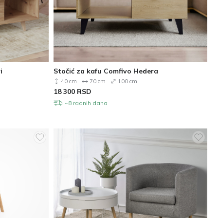
i
Stočić za kafu Comfivo Hedera
40 cm
70 cm
100 cm
18 300
RSD
~8 radnih dana