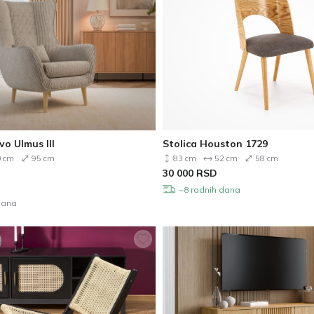
vo Ulmus III
Stolica Houston 1729
 cm
95 cm
83 cm
52 cm
58 cm
30 000
RSD
~8 radnih dana
dana