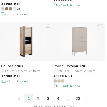
31 800
RSD
~8 radnih dana
+3
~8 radnih dana
Polica Socius
Polica Levtenu 120
171 cm
65 cm
40 cm
149.5 cm
70 cm
40 cm
37 900
RSD
43 000
RSD
~8 radnih dana
~8 radnih dana
1
2
3
4
...
23
Prikazuje se:
1-48 od 1078