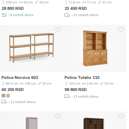
200 cm
60 cm
40 cm
116 cm
77 cm
31 cm
28 800
RSD
23 400
RSD
~8 radnih dana
~13 radnih dana
Polica Norsica 602
Polica Tolelio 110
88.4 cm
169 cm
30 cm
193 cm
145 cm
30 cm
60 200
RSD
98 800
RSD
~13 radnih dana
~11 radnih dana