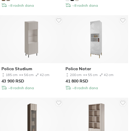
~8 radnih dana
~8 radnih dana
Polica Studium
Polica Natar
185 cm
56 cm
42 cm
200 cm
55 cm
42 cm
43 900
RSD
41 800
RSD
~8 radnih dana
~8 radnih dana