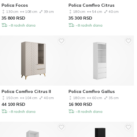
Polica Focos
Polica Comfivo Citrus
130 cm
108 cm
39 cm
180 cm
54 cm
40 cm
35 800
RSD
35 300
RSD
~8 radnih dana
~8 radnih dana
Polica Comfivo Citrus II
Polica Comfivo Gallus
150 cm
104 cm
40 cm
180 cm
60 cm
35 cm
44 100
RSD
16 900
RSD
~8 radnih dana
~8 radnih dana