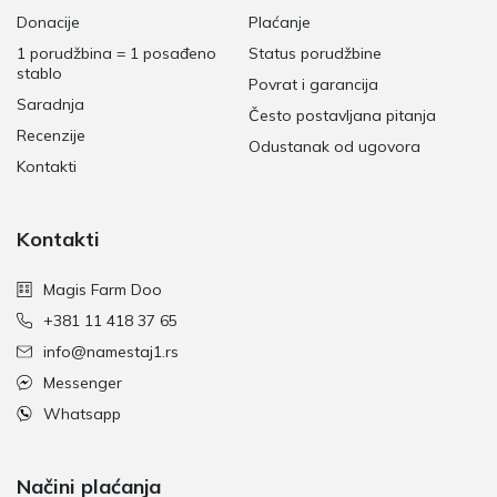
Donacije
Plaćanje
1 porudžbina = 1 posađeno
Status porudžbine
stablo
Povrat i garancija
Saradnja
Često postavljana pitanja
Recenzije
Odustanak od ugovora
Kontakti
Kontakti
Magis Farm Doo
+381 11 418 37 65
info@namestaj1.rs
Messenger
Whatsapp
Načini plaćanja