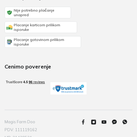
Nije potrebno plaćanje
unapred
Placanje karticom prilikom
isporuke
Placanje gotovinom prilikom
isporuke
Cenimo poverenje
Magis Farm Doo
PDV: 111119162