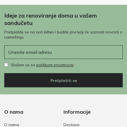
Ideje za renoviranje doma u vašem
sandučetu
Pretplatite se na naš bilten i budite prvi koji će saznati novosti o
nameštaju.
E-mail
Slažem se sa
politikom privatnosti
Pretplatiti se
O nama
Informacije
O nama
Dostava