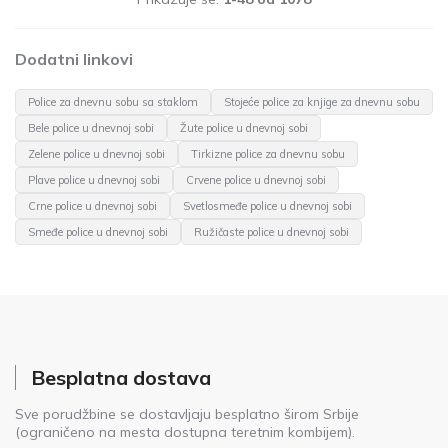
Dodatni linkovi
Police za dnevnu sobu sa staklom
Stojeće police za knjige za dnevnu sobu
Bele police u dnevnoj sobi
Žute police u dnevnoj sobi
Zelene police u dnevnoj sobi
Tirkizne police za dnevnu sobu
Plave police u dnevnoj sobi
Crvene police u dnevnoj sobi
Crne police u dnevnoj sobi
Svetlosmeđe police u dnevnoj sobi
Smeđe police u dnevnoj sobi
Ružičaste police u dnevnoj sobi
Besplatna dostava
Sve porudžbine se dostavljaju besplatno širom Srbije
(ograničeno na mesta dostupna teretnim kombijem).