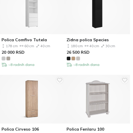
Polica Comfivo Tutela
Zidna polica Species
178 cm
60 cm
40 cm
180 cm
40 cm
30 cm
20 000
RSD
26 500
RSD
~8 radnih dana
~8 radnih dana
Polica Cirveso 106
Polica Fenlaru 100