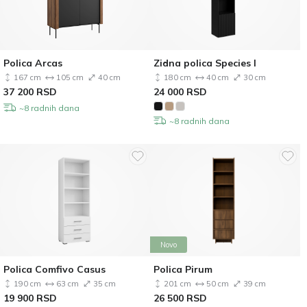
Polica Arcas
Zidna polica Species I
167 cm
105 cm
40 cm
180 cm
40 cm
30 cm
37 200
RSD
24 000
RSD
~8 radnih dana
~8 radnih dana
Novo
Polica Comfivo Casus
Polica Pirum
190 cm
63 cm
35 cm
201 cm
50 cm
39 cm
19 900
RSD
26 500
RSD