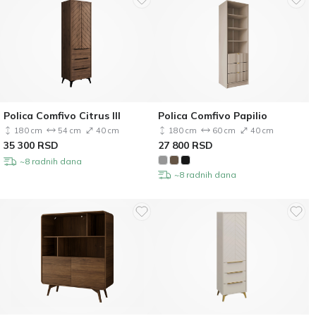
Polica Comfivo Citrus III
Polica Comfivo Papilio
180 cm
54 cm
40 cm
180 cm
60 cm
40 cm
35 300
RSD
27 800
RSD
~8 radnih dana
~8 radnih dana