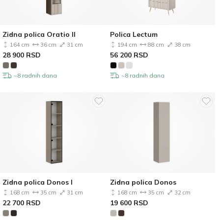
Zidna polica Oratio II
Polica Lectum
164 cm
36 cm
31 cm
194 cm
88 cm
38 cm
28 900
RSD
56 200
RSD
~8 radnih dana
~8 radnih dana
Zidna polica Donos I
Zidna polica Donos
168 cm
35 cm
31 cm
168 cm
35 cm
32 cm
22 700
RSD
19 600
RSD