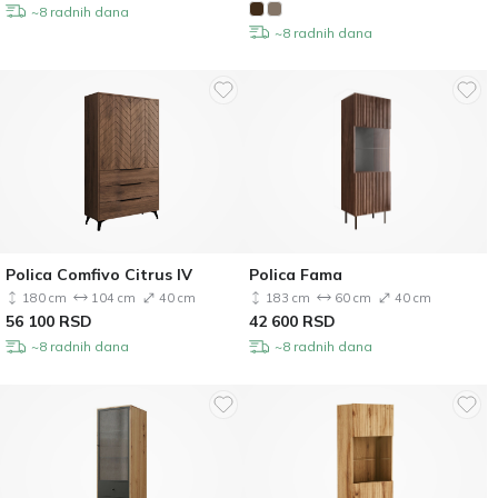
~8 radnih dana
~8 radnih dana
Polica Comfivo Citrus IV
Polica Fama
180 cm
104 cm
40 cm
183 cm
60 cm
40 cm
56 100
RSD
42 600
RSD
~8 radnih dana
~8 radnih dana