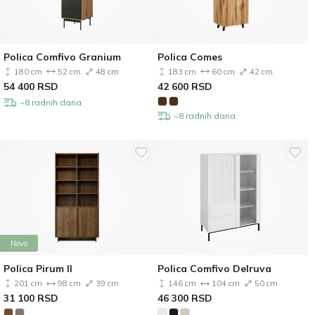
Polica Comfivo Granium
Polica Comes
180 cm
52 cm
48 cm
183 cm
60 cm
42 cm
54 400
RSD
42 600
RSD
~8 radnih dana
~8 radnih dana
Novo
Polica Pirum II
Polica Comfivo Delruva
201 cm
98 cm
39 cm
146 cm
104 cm
50 cm
31 100
RSD
46 300
RSD