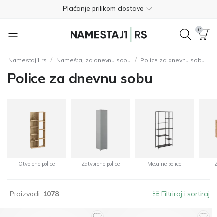
Besplatan povrat 365 dana
+381 11 418 37 65
0
Trustpilot
4.5
/
/
Namestaj1.rs
Nameštaj za dnevnu sobu
Police za dnevnu sobu
Besplatna dostava
Police za dnevnu sobu
Plaćanje prilikom dostave
Besplatan povrat 365 dana
+381 11 418 37 65
Trustpilot
4.5
Otvorene police
Zatvorene police
Metalne police
Z
Proizvodi:
1078
Filtriraj i sortiraj