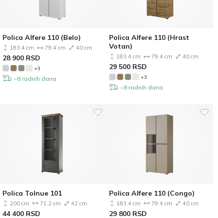
Polica Alfere 110 (Belo)
Polica Alfere 110 (Hrast
Votan)
183.4 cm
79.4 cm
40 cm
183.4 cm
79.4 cm
40 cm
28 900
RSD
29 500
RSD
+3
+3
~8 radnih dana
~8 radnih dana
Polica Tolnue 101
Polica Alfere 110 (Congo)
200 cm
71.2 cm
42 cm
183.4 cm
79.4 cm
40 cm
44 400
RSD
29 800
RSD