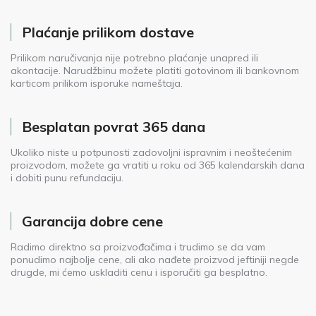
Plaćanje prilikom dostave
Prilikom naručivanja nije potrebno plaćanje unapred ili
akontacije. Narudžbinu možete platiti gotovinom ili bankovnom
karticom prilikom isporuke nameštaja.
Besplatan povrat 365 dana
Ukoliko niste u potpunosti zadovoljni ispravnim i neoštećenim
proizvodom, možete ga vratiti u roku od 365 kalendarskih dana
i dobiti punu refundaciju.
Garancija dobre cene
Radimo direktno sa proizvođačima i trudimo se da vam
ponudimo najbolje cene, ali ako nađete proizvod jeftiniji negde
drugde, mi ćemo uskladiti cenu i isporučiti ga besplatno.