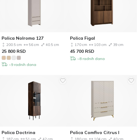
Polica Nolroma 127
Polica Figal
200.5 cm
56 cm
40.5 cm
170 cm
103 cm
39 cm
25 800
RSD
45 700
RSD
~8 radnih dana
~9 radnih dana
Polica Doctrina
Polica Comfivo Citrus I
187 cm
51 cm
42 cm
180 cm
104 cm
40 cm