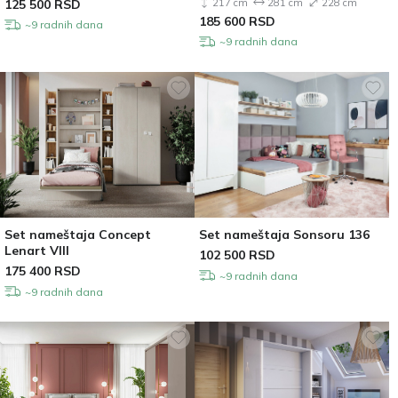
125 500
RSD
217 cm
281 cm
228 cm
185 600
RSD
~9 radnih dana
~9 radnih dana
Set nameštaja Concept
Set nameštaja Sonsoru 136
Lenart VIII
102 500
RSD
175 400
RSD
~9 radnih dana
~9 radnih dana