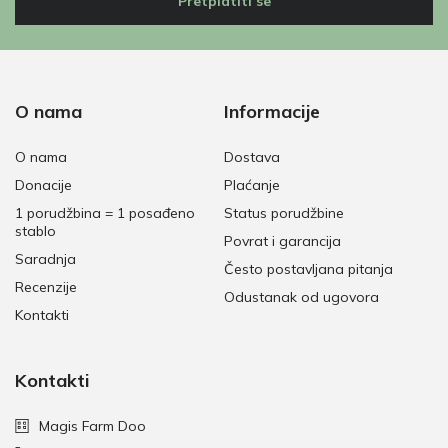
Pretplatiti se
O nama
Informacije
O nama
Dostava
Donacije
Plaćanje
1 porudžbina = 1 posađeno
Status porudžbine
stablo
Povrat i garancija
Saradnja
Često postavljana pitanja
Recenzije
Odustanak od ugovora
Kontakti
Kontakti
Magis Farm Doo