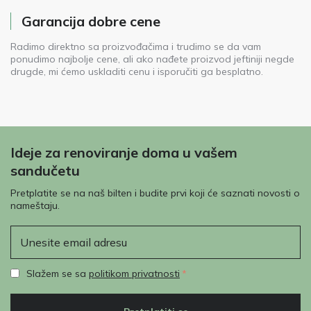
Garancija dobre cene
Radimo direktno sa proizvođačima i trudimo se da vam
ponudimo najbolje cene, ali ako nađete proizvod jeftiniji negde
drugde, mi ćemo uskladiti cenu i isporučiti ga besplatno.
Ideje za renoviranje doma u vašem
sandučetu
Pretplatite se na naš bilten i budite prvi koji će saznati novosti o
nameštaju.
E-mail
Slažem se sa
politikom privatnosti