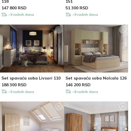
118
151
147 800
RSD
51 300
RSD
~9 radnih dana
~9 radnih dana
Set spavaća soba Livsori 110
Set spavaća soba Nolcala 126
188 300
RSD
146 200
RSD
~9 radnih dana
~8 radnih dana