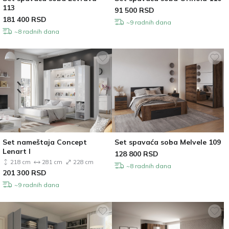
113
91 500
RSD
181 400
RSD
~9 radnih dana
~8 radnih dana
Set nameštaja Concept
Set spavaća soba Melvele 109
Lenart I
128 800
RSD
218 cm
281 cm
228 cm
~8 radnih dana
201 300
RSD
~9 radnih dana