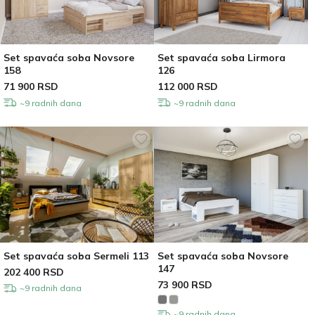
Set spavaća soba Novsore
Set spavaća soba Lirmora
158
126
71 900
RSD
112 000
RSD
~9 radnih dana
~9 radnih dana
Set spavaća soba Sermeli 113
Set spavaća soba Novsore
147
202 400
RSD
73 900
RSD
~9 radnih dana
~9 radnih dana