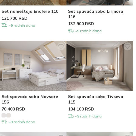
Set nameštaja Enofere 110
Set spavaća soba Lirmora
116
121 700
RSD
132 900
RSD
~9 radnih dana
~9 radnih dana
Set spavaća soba Novsore
Set spavaća soba Tivseva
156
115
70 400
RSD
104 100
RSD
~9 radnih dana
~9 radnih dana