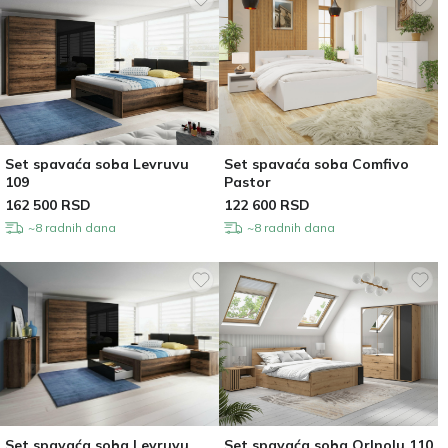
Set spavaća soba Levruvu
Set spavaća soba Comfivo
109
Pastor
162 500
RSD
122 600
RSD
~8 radnih dana
~8 radnih dana
Set spavaća soba Levruvu
Set spavaća soba Orlnolu 110