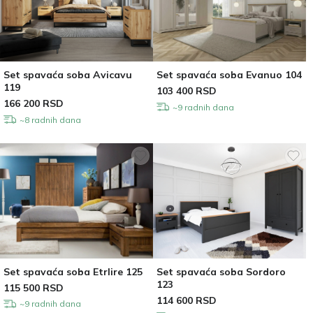
Set spavaća soba Avicavu
Set spavaća soba Evanuo 104
119
103 400
RSD
166 200
RSD
~9 radnih dana
~8 radnih dana
Set spavaća soba Etrlire 125
Set spavaća soba Sordoro
123
115 500
RSD
114 600
RSD
~9 radnih dana