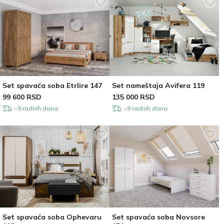
Set spavaća soba Etrlire 147
Set nameštaja Avifera 119
99 600
RSD
135 000
RSD
~9 radnih dana
~9 radnih dana
Set spavaća soba Ophevaru
Set spavaća soba Novsore