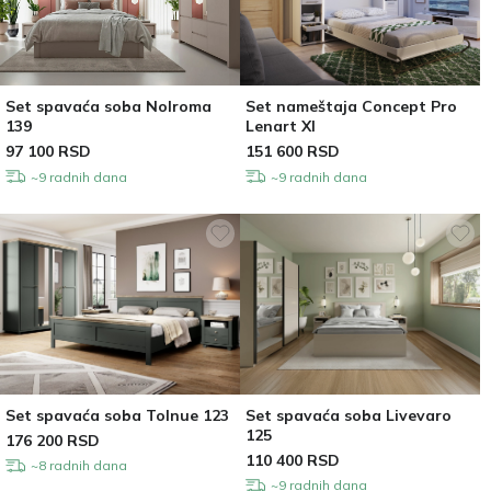
Set spavaća soba Nolroma
Set nameštaja Concept Pro
139
Lenart XI
97 100
RSD
151 600
RSD
~9 radnih dana
~9 radnih dana
Set spavaća soba Tolnue 123
Set spavaća soba Livevaro
125
176 200
RSD
110 400
RSD
~8 radnih dana
~9 radnih dana