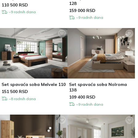
128
110 500
RSD
159 000
RSD
~9 radnih dana
~9 radnih dana
Set spavaća soba Melvele 110
Set spavaća soba Nolroma
138
151 500
RSD
109 400
RSD
~8 radnih dana
~9 radnih dana