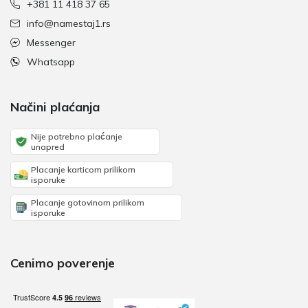
+381 11 418 37 65
info@namestaj1.rs
Messenger
Whatsapp
Načini plaćanja
Nije potrebno plaćanje
unapred
Placanje karticom prilikom
isporuke
Placanje gotovinom prilikom
isporuke
Cenimo poverenje