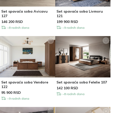
Set spavaća soba Avicavu
Set spavaća soba Livmoru
127
121
146 200
RSD
199 900
RSD
~8 radnih dana
~9 radnih dana
Set spavaća soba Vendore
Set spavaća soba Felelie 107
122
142 100
RSD
95 900
RSD
~8 radnih dana
~9 radnih dana