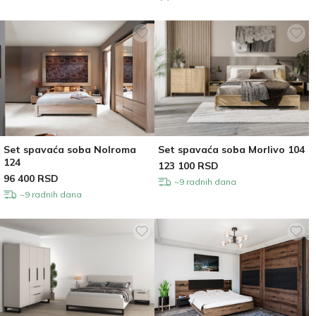
Set spavaća soba Nolroma
Set spavaća soba Morlivo 104
124
123 100
RSD
96 400
RSD
~9 radnih dana
~9 radnih dana