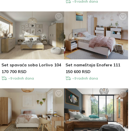
~9 radnih dana
Set spavaća soba Lorlivo 104
Set nameštaja Enofere 111
170 700
RSD
150 600
RSD
~9 radnih dana
~9 radnih dana