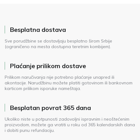
Besplatna dostava
Sve porudžbine se dostavljaju besplatno širom Srbije
(ograničeno na mesta dostupna teretnim kombijem).
Plaćanje prilikom dostave
Prilikom naručivanja nije potrebno plaćanje unapred ili
akontacije. Narudžbinu možete platiti gotovinom ili bankovnom
karticom prilikom isporuke nameštaja.
Besplatan povrat 365 dana
Ukoliko niste u potpunosti zadovoljni ispravnim i neoštećenim
proizvodom, možete ga vratiti u roku od 365 kalendarskih dana
i dobiti punu refundaciju.