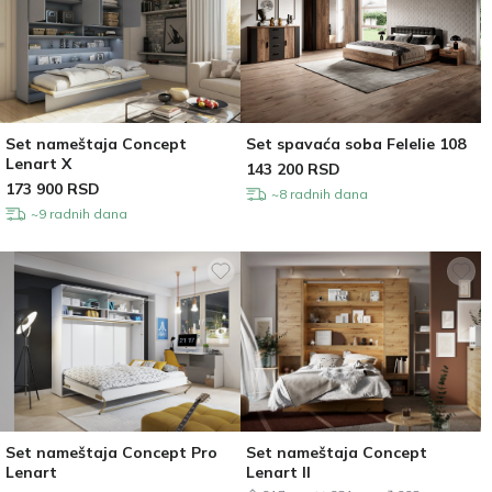
Set nameštaja Concept
Set spavaća soba Felelie 108
Lenart X
143 200
RSD
173 900
RSD
~8 radnih dana
~9 radnih dana
Set nameštaja Concept Pro
Set nameštaja Concept
Lenart
Lenart II