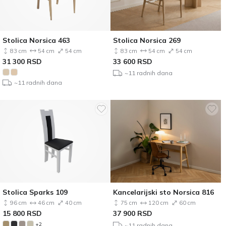
Stolica Norsica 463
Stolica Norsica 269
83 cm
54 cm
54 cm
83 cm
54 cm
54 cm
31 300
RSD
33 600
RSD
~11 radnih dana
~11 radnih dana
Stolica Sparks 109
Kancelarijski sto Norsica 816
96 cm
46 cm
40 cm
75 cm
120 cm
60 cm
15 800
RSD
37 900
RSD
+2
~11 radnih dana