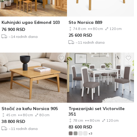
Kuhinjski ugao Edmond 103
Sto Norsica 889
76 900
RSD
74.8 cm
80 cm
120 cm
25 600
RSD
~14 radnih dana
~11 radnih dana
Stočić za kafu Norsica 905
Trpezarijski set Victorville
351
45 cm
80 cm
80 cm
78 cm
80 cm
120 cm
38 800
RSD
83 600
RSD
~11 radnih dana
+3