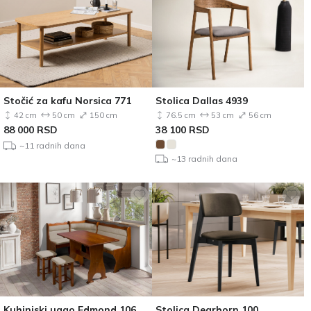
Stočić za kafu Norsica 771
Stolica Dallas 4939
42 cm
50 cm
150 cm
76.5 cm
53 cm
56 cm
88 000
RSD
38 100
RSD
~11 radnih dana
~13 radnih dana
Kuhinjski ugao Edmond 106
Stolica Dearborn 100