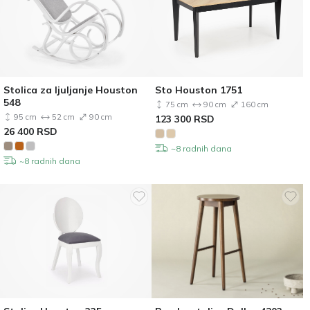
Stolica za ljuljanje Houston
Sto Houston 1751
548
75 cm
90 cm
160 cm
95 cm
52 cm
90 cm
123 300
RSD
26 400
RSD
~8 radnih dana
~8 radnih dana