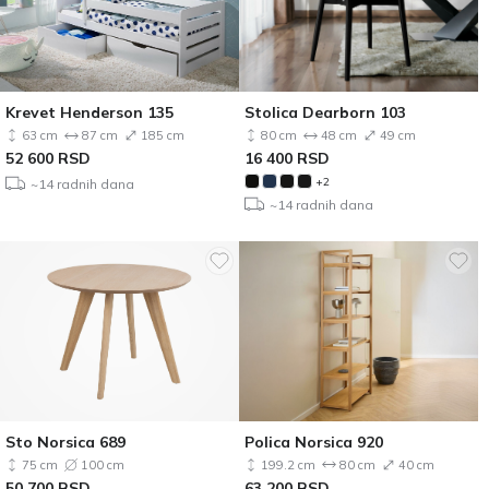
Krevet Henderson 135
Stolica Dearborn 103
63 cm
87 cm
185 cm
80 cm
48 cm
49 cm
52 600
RSD
16 400
RSD
+2
~14 radnih dana
~14 radnih dana
Sto Norsica 689
Polica Norsica 920
75 cm
100 cm
199.2 cm
80 cm
40 cm
50 700
RSD
63 200
RSD