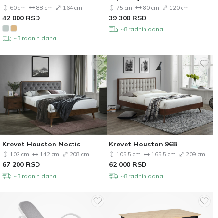
60 cm
88 cm
164 cm
75 cm
80 cm
120 cm
42 000
RSD
39 300
RSD
~8 radnih dana
~8 radnih dana
Krevet Houston Noctis
Krevet Houston 968
102 cm
142 cm
208 cm
105.5 cm
165.5 cm
209 cm
67 200
RSD
62 000
RSD
~8 radnih dana
~8 radnih dana