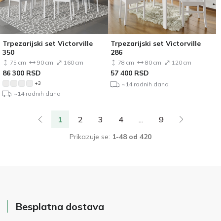
Trpezarijski set Victorville
Trpezarijski set Victorville
350
286
75 cm
90 cm
160 cm
78 cm
80 cm
120 cm
86 300
RSD
57 400
RSD
+3
~14 radnih dana
~14 radnih dana
1
2
3
4
...
9
Prikazuje se:
1-48 od 420
Besplatna dostava