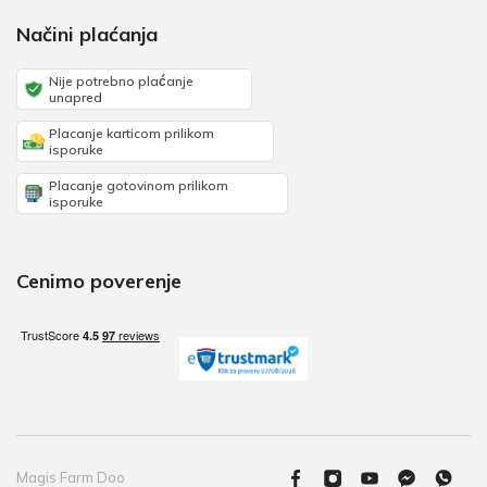
Načini plaćanja
Nije potrebno plaćanje
unapred
Placanje karticom prilikom
isporuke
Placanje gotovinom prilikom
isporuke
Cenimo poverenje
Magis Farm Doo