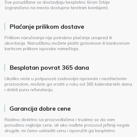
Sve porudžbine se dostavljaju besplatno širom Srbije
(ograničeno na mesta dostupna teretnim kombijem).
Plaćanje prilikom dostave
Prilikom naručivanja nije potrebno plaćanje unapred ili
akontacije. Narudžbinu možete platiti gotovinom ili bankovnom
karticom prilikom isporuke nameštaja.
Besplatan povrat 365 dana
Ukoliko niste u potpunosti zadovoljni ispravnim i neoštećenim
proizvodom, možete ga vratiti u roku od 365 kalendarskih dana
i dobiti punu refundaciju.
Garancija dobre cene
Radimo direktno sa proizvođačima i trudimo se da vam
ponudimo najbolje cene, ali ako nađete proizvod jeftiniji negde
drugde, mi ćemo uskladiti cenu i isporučiti ga besplatno.