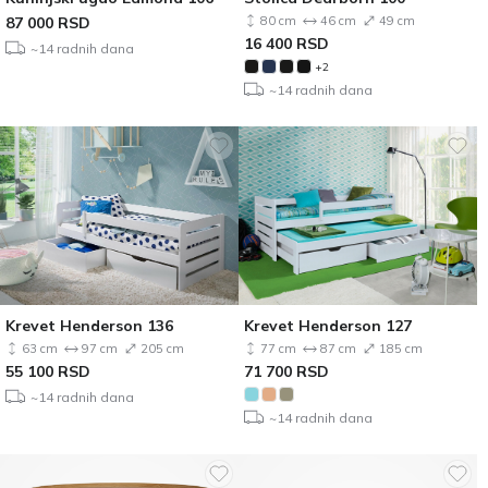
87 000
RSD
80 cm
46 cm
49 cm
16 400
RSD
~14 radnih dana
+2
~14 radnih dana
Krevet Henderson 136
Krevet Henderson 127
63 cm
97 cm
205 cm
77 cm
87 cm
185 cm
55 100
RSD
71 700
RSD
~14 radnih dana
~14 radnih dana