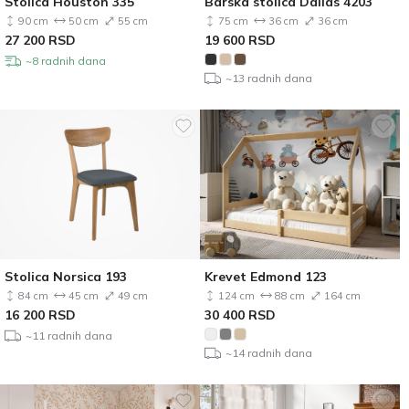
Stolica Houston 335
Barska stolica Dallas 4203
90 cm
50 cm
55 cm
75 cm
36 cm
36 cm
27 200
RSD
19 600
RSD
~8 radnih dana
~13 radnih dana
Stolica Norsica 193
Krevet Edmond 123
84 cm
45 cm
49 cm
124 cm
88 cm
164 cm
16 200
RSD
30 400
RSD
~11 radnih dana
~14 radnih dana