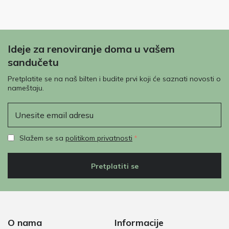
Ideje za renoviranje doma u vašem
sandučetu
Pretplatite se na naš bilten i budite prvi koji će saznati novosti o
nameštaju.
E-mail
Slažem se sa
politikom privatnosti
Pretplatiti se
O nama
Informacije