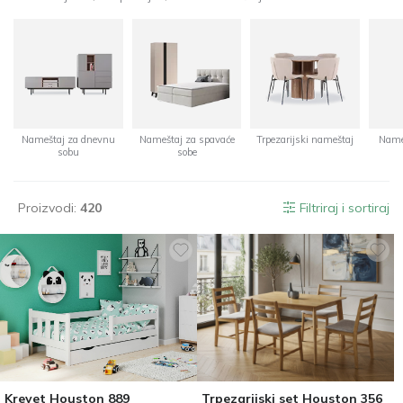
Nameštaj za dnevnu
Nameštaj za spavaće
Trpezarijski nameštaj
Name
sobu
sobe
Proizvodi:
420
Filtriraj i sortiraj
Krevet Houston 889
Trpezarijski set Houston 356