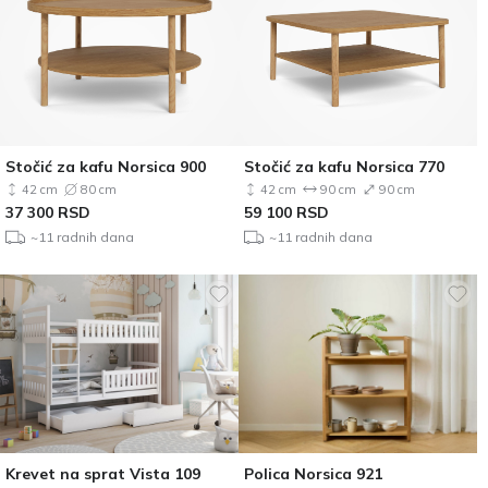
Stočić za kafu Norsica 900
Stočić za kafu Norsica 770
42 cm
80 cm
42 cm
90 cm
90 cm
37 300
RSD
59 100
RSD
~11 radnih dana
~11 radnih dana
Krevet na sprat Vista 109
Polica Norsica 921