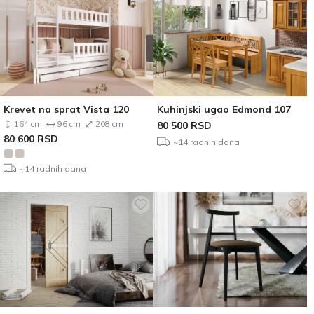
Krevet na sprat Vista 120
Kuhinjski ugao Edmond 107
164 cm
96 cm
208 cm
80 500
RSD
80 600
RSD
~14 radnih dana
~14 radnih dana