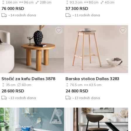
164 cm
96 cm
208 cm
93.3 cm
80 cm
40 cm
76 000
RSD
37 300
RSD
~14 radnih dana
~11 radnih dana
Stočić za kafu Dallas 3878
Barska stolica Dallas 3283
35 cm
60 cm
76.5 cm
43.5 cm
28 600
RSD
24 800
RSD
~13 radnih dana
~13 radnih dana