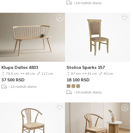
~14 radnih dana
Klupa Dallas 4833
Stolica Sparks 157
76.5 cm
49 cm
112 cm
97 cm
45 cm
40 cm
37 500
RSD
18 100
RSD
~13 radnih dana
~14 radnih dana