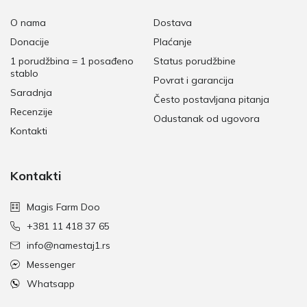
O nama
Dostava
Donacije
Plaćanje
1 porudžbina = 1 posađeno
Status porudžbine
stablo
Povrat i garancija
Saradnja
Često postavljana pitanja
Recenzije
Odustanak od ugovora
Kontakti
Kontakti
Magis Farm Doo
+381 11 418 37 65
info@namestaj1.rs
Messenger
Whatsapp