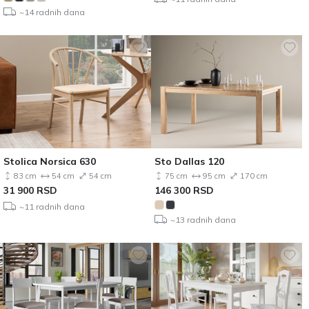
~14 radnih dana
Stolica Norsica 630
Sto Dallas 120
83 cm
54 cm
54 cm
75 cm
95 cm
170 cm
31 900
RSD
146 300
RSD
~11 radnih dana
~13 radnih dana