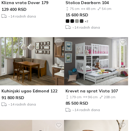
Klizna vrata Dover 179
Stolica Dearborn 104
129 400
RSD
75 cm
48 cm
54 cm
15 600
RSD
~14 radnih dana
+2
~14 radnih dana
Kuhinjski ugao Edmond 122
Krevet na sprat Vista 107
91 800
RSD
179 cm
96 cm
208 cm
85 500
RSD
~14 radnih dana
~14 radnih dana